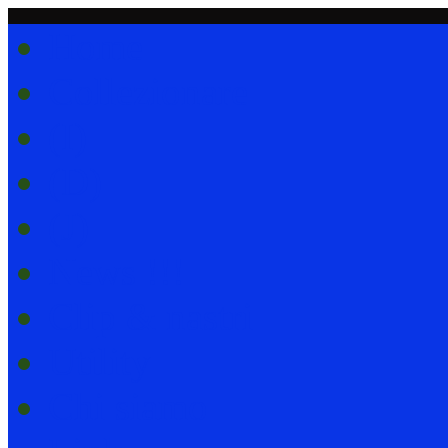
Home
Collezionare
(I)
(D)
(J)
News !!!
Clip & nastri
Utility
Chi siamo