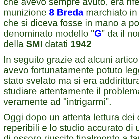
che avevo sempre avuto, era rife
munizione
8 Breda
marchiato in
che si diceva fosse in mano a po
denominato modello "
G
" da il n
della
SMI
datati
1942
In seguito grazie ad alcuni artico
avevo fortunatamente potuto legg
stato svelato ma si era addirittura
studiare attentamente il problema
veramente ad "intrigarmi".
Oggi dopo un attenta lettura dei
reperibili e lo studio accurato d
di essere riuscito finalmente a fa