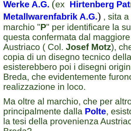
(
Werke A.G.
ex
Hirtenberg
Pat
)
Metallwarenfabrik A.G.
, sita 
marchio "
P
" per identificare la s
questa confermata dal maggiore
Austriaco ( Col.
Josef Motz
), ch
copia di un disegno tecnico
della
esisterebbero poi i disegni origin
Breda, che evidentemente furono 
realizzazione in loco.
Ma oltre al marchio, che per altr
principalmente dalla
Polte
, esist
la tesi della provenienza Austria