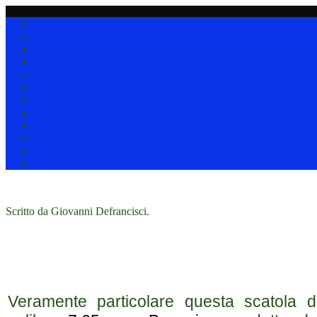
Home
Collezionare
(I)
(D)
(J)
News !!!
Clip & nastri
Utility
Chi siamo
Link
@
*
Scritto da Giovanni Defrancisci.
xxx
Veramente particolare questa scatola