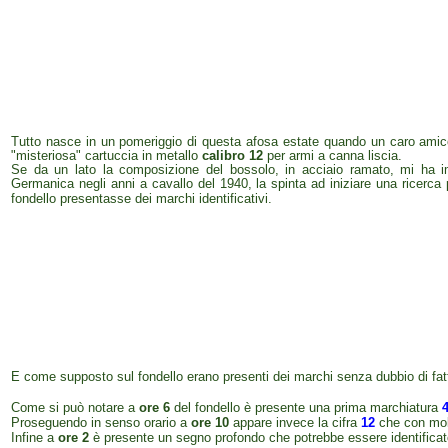
Tutto nasce in un pomeriggio di questa afosa estate quando un caro amico,
"misteriosa" cartuccia in metallo
calibro 12
per armi a canna liscia.
Se da un lato la composizione del bossolo,
in acciaio ramato,
mi ha i
Germanica negli anni a cavallo del 1940, la spinta ad iniziare una ricerca 
fondello presentasse dei marchi identificativi.
E come supposto sul fondello erano presenti dei marchi senza dubbio di fattu
Come si può notare a
ore 6
del fondello è presente una prima marchiatura
Proseguendo in senso orario a
ore 10
appare
invece
la cifra
12
che con molta
Infine a
ore 2
è presente un segno profondo che potrebbe essere identificat