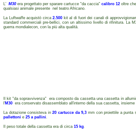
L'
M30
era progettato per sparare cartucce "da caccia"
calibro 12
oltre che
qualsiasi animale presente nel teatro Africano.
La
Luftwaffe
acquistò
circa
2.500
kit
al di fuori dei canali di approvvigion
standard commerciali pre-bellici, con un altissimo livello di rifinitura.
La M3
guerra mondiale
con, con la più alta qualità.
Il kit "da sopravvivenza" era composto da cassetta una cassetta in allumini
l'
M30
era conservato disassemblato all'interno della sua cassetta, insieme 
La dotazione consisteva in
20 cartucce da 9,3
mm con proiettile a punta 
pallettoni
e
25 a pallini
.
Il peso totale della cassetta era di circa
15 kg
.