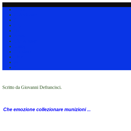
Home
Collezionare
(I)
(D)
(J)
News !!!
Clip & nastri
Utility
Chi siamo
Link
@
*
Scritto da Giovanni Defrancisci.
Che emozione collezionare munizioni ...