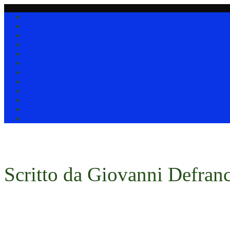
Home
Collezionare
(I)
(D)
(J)
News !!!
Clip & nastri
Utility
Chi siamo
Link
@
*
Scritto da Giovanni Defranc