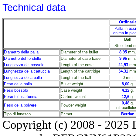
Technical data
Ordinari
Palla in acci
anima in pi
Ball
Steel lead c
Diametro della palla
Diameter of the bullet
8,95
mm.
Diametro del fondello
Diameter of case base
9,96
mm.
Lunghezza del bossolo
Length of the case
24,93
mm
Lunghezza della cartuccia
Length of the cartridge
34,31
mm
Lunghezza della palla
Length of the ball
0
mm
Peso della palla
Bullet weight
8,00
g.
Peso bossolo
Case weight
4,12
g.
Peso tot. cartuccia
Cartrid. weight
12,6
g.
0,48
g.
Peso della polvere
Powder weight
nitrocellulo
Tipo di innesco
Primer
Berdan
Copyright (c) 2008 - 2025 D