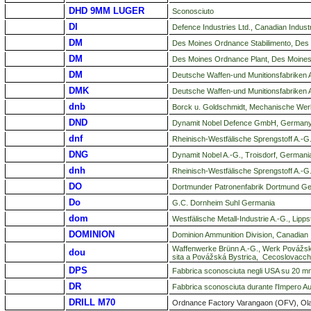
DHD 9MM LUGER
Sconosciuto
DI
Defence Industries Ltd., Canadian Indust
DM
Des Moines Ordnance Stabilimento, Des
DM
Des Moines Ordnance Plant, Des Moines,
DM
Deutsche Waffen-und Munitionsfabriken A
DMK
Deutsche Waffen-und Munitionsfabriken A
dnb
Borck u. Goldschmidt, Mechanische Werk-s
DND
Dynamit Nobel Defence GmbH, Germany
dnf
Rheinisch-Westfälische Sprengstoff A.-
DNG
Dynamit Nobel A.-G., Troisdorf, Germani
dnh
Rheinisch-Westfälische Sprengstoff A.-
DO
Dortmunder Patronenfabrik Dortmund G
Do
G.C. Dornheim Suhl Germania
dom
Westfälische Metall-Industrie A.-G., Lipp
DOMINION
Dominion Ammunition Division, Canadian 
Waffenwerke Brünn A.-G., Werk Povážská B
dou
sita a Povážská Bystrica, Cecoslovacch
DPS
Fabbrica sconosciuta negli USA su 20 mm
DR
Fabbrica sconosciuta durante l'Impero A
DRILL M70
Ordnance Factory Varangaon (OFV), Ola