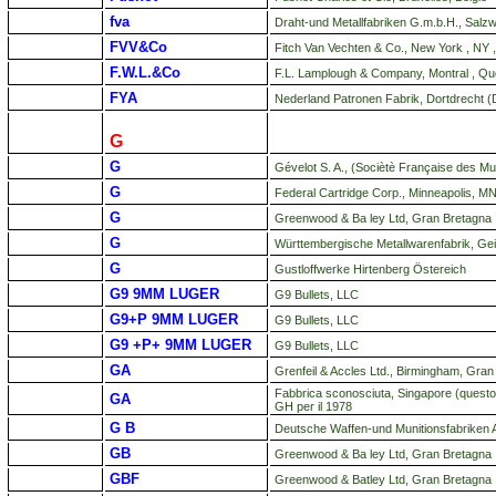
fva
Draht-und Metallfabriken G.m.b.H., Salz
FVV&Co
Fitch Van Vechten & Co., New York , NY 
F.W.L.&Co
F.L. Lamplough & Company, Montral , 
FYA
Nederland Patronen Fabrik, Dortdrecht 
G
G
Gévelot S. A., (Sociètè Française des Mun
G
Federal Cartridge Corp., Minneapolis, M
G
Greenwood & Ba ley Ltd, Gran Bretagna
G
Württembergische Metallwarenfabrik, Gei
G
Gustloffwerke Hirtenberg Östereich
G9 9MM LUGER
G9 Bullets, LLC
G9+P 9MM LUGER
G9 Bullets, LLC
G9 +P+ 9MM LUGER
G9 Bullets, LLC
GA
Grenfeil & Accles Ltd., Birmingham, Gran
Fabbrica sconosciuta, Singapore (questo 
GA
GH per il 1978
G B
Deutsche Waffen-und Munitionsfabriken 
GB
Greenwood & Ba ley Ltd, Gran Bretagna
GBF
Greenwood & Batley Ltd, Gran Bretagna