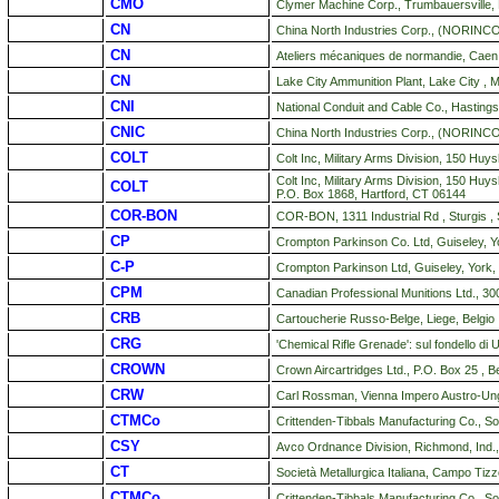
CMO
Clymer Machine Corp., Trumbauersville, 
CN
China North Industries Corp., (NORINCO)
CN
Ateliers mécaniques de normandie, Caen
CN
Lake City Ammunition Plant, Lake City , 
CNI
National Conduit and Cable Co., Hastings
CNIC
China North Industries Corp., (NORINCO)
COLT
Colt Inc, Military Arms Division, 150 Hu
Colt Inc, Military Arms Division, 150 Huy
COLT
P.O. Box 1868, Hartford, CT 06144
COR-BON
COR-BON, 1311 Industrial Rd , Sturgis 
CP
Crompton Parkinson Co. Ltd, Guiseley, Y
C-P
Crompton Parkinson Ltd, Guiseley, York,
CPM
Canadian Professional Munitions Ltd., 3
CRB
Cartoucherie Russo-Belge, Liege, Belgio
CRG
'Chemical Rifle Grenade': sul fondello d
CROWN
Crown Aircartridges Ltd., P.O. Box 25 ,
CRW
Carl Rossman, Vienna Impero Austro-Un
CTMCo
Crittenden-Tibbals Manufacturing Co., S
CSY
Avco Ordnance Division, Richmond, Ind.,
CT
Società Metallurgica Italiana, Campo Tizz
CTMCo
Crittenden-Tibbals Manufacturing Co., S