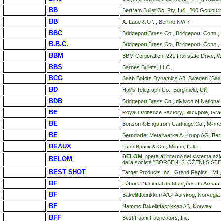
BB
Bertram Bullet Co. Pty. Ltd., 200 Goulburn
BB
A. Laue & C°. , Berlino NW 7
BBC
Bridgeport Brass Co., Bridgeport, Conn.
B.B.C.
Bridgeport Brass Co., Bridgeport, Conn.
BBM
BBM Corporation, 221 Interstate Drive, 
BBS
Barnes Bullets, LLC.
BCG
Saab Bofors Dynamics AB, Sweden (Saa
BD
Hall's Telegraph Co., Burghfield, UK
BDB
Bridgeport Brass Co., division of National 
BE
Royal Ordnance Factory, Blackpole, Gra
BE
Benson & Engstrom Cartridge Co., Minnea
BE
Berndorfer Metallwerke A. Krupp AG, Bern
BEAUX
Leon Beaux & Co., Milano, Italia
BELOM
, opera all'interno del sistema a
BELOM
dalla società "BORBENI SLOŽENI SISTE
BEST SHOT
Target Products Inc., Grand Rapids , MI 
BF
Fábrica Nacional de Munições de Armas L
BF
Bakelittfabrikken A/G, Aurskog, Norvegia
BF
Nammo Bakelittfabrikken AS, Norway.
BFF
Best Foam Fabricators, Inc.