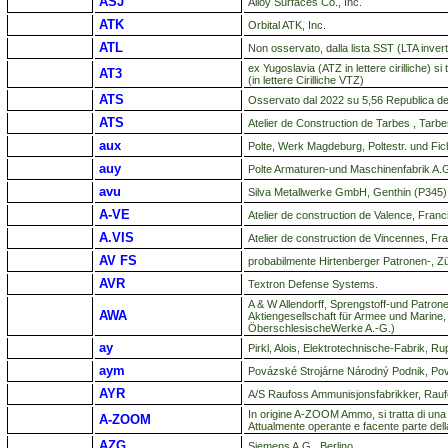
ASJ
Alloy Surfaces Co., Inc.
ATK
Orbital ATK, Inc.
ATL
Non osservato, dalla lista SST (LTA invert
ex Yugoslavia (ATZ in lettere cirilliche) s
AT3
(in lettere Cirilliche VTZ)
ATS
Osservato dal 2022 su 5,56 Republica de
ATS
Atelier de Construction de Tarbes , Tarbe
aux
Polte, Werk Magdeburg, Poltestr. und Fi
auy
Polte Armaturen-und Maschinenfabrik A.
avu
Silva Metallwerke GmbH, Genthin (P345
A-VE
Atelier de construction de Valence, Franc
A.VIS
Atelier de construction de Vincennes, Fr
AV FS
probabilmente Hirtenberger Patronen-, Zü
AVR
Textron Defense Systems.
A & W Allendorff, Sprengstoff-und Patron
AWA
Aktiengesellschaft für Armee und Marine, 
ÖberschlesischeWerke A.-G.)
ay
Pirkl, Alois, Elektrotechnische-Fabrik, 
aym
Povázské Strojárne Národný Podnik, Po
AYR
A/S Raufoss Ammunisjonsfabrikker, Rauf
In origine A-ZOOM Ammo, si tratta di una
A-ZOOM
Attualmente operante e facente parte de
AZG
Siemens A.G., Berlino