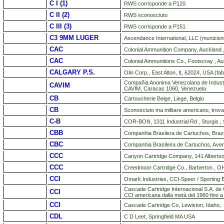
C I (1)
RWS corrisponde a P120
C II (2)
RWS sconosciuto
C III (3)
RWS corrisponde a P151
C3 9MM LUGER
Ascendance International, LLC (munizion
CAC
Colonial Ammunition Company, Auckland 
CAC
Colonial Ammunitions Co., Footscray , Aus
CALGARY P.S.
Olin Corp., East Alton, IL 62024, USA (fa
Compañia Anonima Venezolana de Industria
CAVIM
CAVIM, Caracas 1060, Venezuela
CB
Cartoucherie Belge, Liege, Belgio
CB
Sconosciuto ma militare americano, trova
C-B
COR-BON, 1311 Industrial Rd , Sturgis 
CBB
Companhia Brasilera de Cartuchos, Brazi
CBC
Companhia Brasileira de Cartuchos, Aveni
CCC
Canyon Cartridge Company, 141 Albertso
CCC
Creedmoor Cartridge Co., Barberton , 
CCI
Omark Industries, CCI-Speer / Sportin
Cascade Cartridge Internacional S.A. de 
CCI
CCI americana dalla metà del 1960 fino a 
CCI
Cascade Cartridge Co, Lewiston, Idaho,
CDL
C D Leet, Springfield MA USA