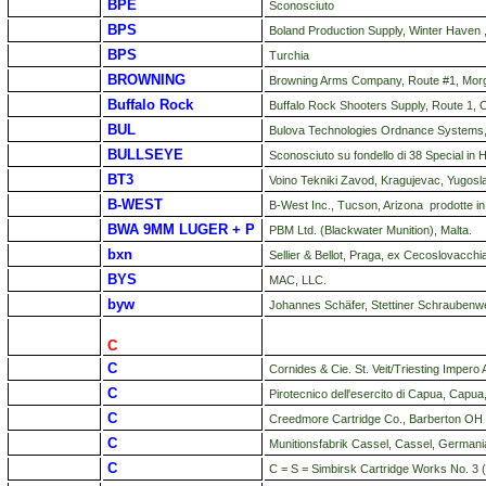
BPE
Sconosciuto
BPS
Boland Production Supply, Winter Haven 
BPS
Turchia
BROWNING
Browning Arms Company, Route #1, Mor
Buffalo Rock
Buffalo Rock Shooters Supply, Route 1, 
BUL
Bulova Technologies Ordnance Systems,
BULLSEYE
Sconosciuto su fondello di 38 Special in
BT3
Voino Tekniki Zavod, Kragujevac, Yugoslavi
B-WEST
B-West Inc., Tucson, Arizona prodotte in
BWA 9MM LUGER + P
PBM Ltd. (Blackwater Munition), Malta.
bxn
Sellier & Bellot, Praga, ex Cecoslovacchi
BYS
MAC, LLC.
byw
Johannes Schäfer, Stettiner Schraubenwer
C
C
Cornides & Cie. St. Veit/Triesting Impero
C
Pirotecnico dell'esercito di Capua, Capua, 
C
Creedmore Cartridge Co., Barberton O
C
Munitionsfabrik Cassel, Cassel, Germani
C
С
= S = Simbirsk Cartridge Works No. 3 (