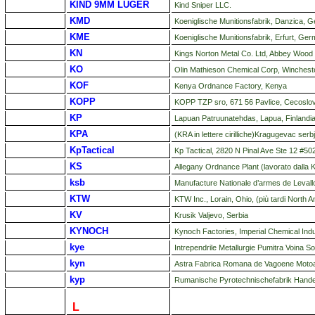
KIND 9MM LUGER
Kind Sniper LLC.
KMD
Koeniglische Munitionsfabrik, Danzica, 
KME
Koeniglische Munitionsfabrik, Erfurt, Ger
KN
Kings Norton Metal Co. Ltd, Abbey Wood 
KO
Olin Mathieson Chemical Corp, Winchester
KOF
Kenya Ordnance Factory, Kenya
KOPP
KOPP TZP sro, 671 56 Pavlice, Cecoslova
KP
Lapuan Patruunatehdas, Lapua, Finlandi
KPA
(KRA in lettere cirilliche)Kragugevac serbj
Kp
Tactical
Kp Tactical, 2820 N Pinal Ave Ste 12 #5
KS
Allegany Ordnance Plant (lavorato dalla K
ksb
Manufacture Nationale d’armes de Levallo
KTW
KTW Inc., Lorain, Ohio, (più tardi North
KV
Krusik Valjevo, Serbia
KYNOCH
Kynoch Factories, Imperial Chemical Indu
kye
Intrependrile Metallurgie Pumitra Voina
kyn
Astra Fabrica Romana de Vagoene Moto
kyp
Rumanische Pyrotechnischefabrik Hande
L