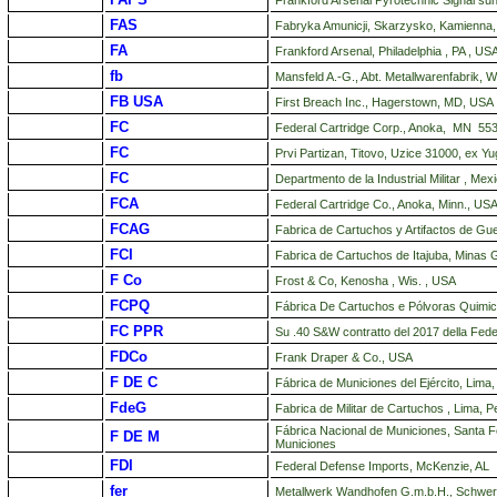
FAS
Fabryka Amunicji, Skarzysko, Kamienna, 
FA
Frankford Arsenal, Philadelphia , PA , US
fb
Mansfeld A.-G., Abt. Metallwarenfabrik,
FB USA
First Breach Inc., Hagerstown, MD, USA
FC
Federal Cartridge Corp., Anoka, MN 553
FC
Prvi Partizan, Titovo, Uzice 31000, ex Yu
FC
Departmento de la Industrial Militar , Mex
FCA
Federal Cartridge Co., Anoka, Minn., USA
FCAG
Fabrica de Cartuchos y Artifactos de Gue
FCI
Fabrica de Cartuchos de Itajuba, Minas G
F Co
Frost & Co, Kenosha , Wis. , USA
FCPQ
Fábrica De Cartuchos e Pólvoras Quimica
FC PPR
Su .40 S&W contratto del 2017 della
Fede
FDCo
Frank Draper & Co., USA
F DE C
Fábrica de Municiones del Ejército, Lima,
FdeG
Fabrica de Militar de Cartuchos , Lima, P
Fábrica Nacional de Municiones, Santa Fe
F DE M
Municiones
FDI
Federal Defense Imports, McKenzie, AL
fer
Metallwerk Wandhofen G.m.b.H., Schwer