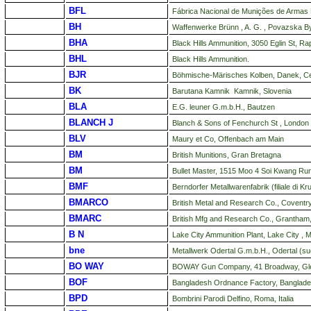
BFL
Fábrica Nacional de Munições de Armas L
BH
Waffenwerke Brünn , A. G. , Povazska B
BHA
Black Hills Ammunition, 3050 Eglin St, R
BHL
Black Hills Ammunition.
BJR
Böhmische-Märisches Kolben, Danek, C
BK
Barutana Kamnik Kamnik, Slovenia
BLA
E.G. leuner G.m.b.H., Bautzen
BLANCH J
Blanch & Sons of Fenchurch St , London
BLV
Maury et Co, Offenbach am Main
BM
British Munitions, Gran Bretagna
BM
Bullet Master, 1515 Moo 4 Soi Kwang R
BMF
Berndorfer Metallwarenfabrik (filiale di K
BMARCO
British Metal and Research Co., Coventr
BMARC
British Mfg and Research Co., Grantham,
B N
Lake City Ammunition Plant, Lake City , 
bne
Metallwerk Odertal G.m.b.H., Odertal (
BO WAY
BOWAY Gun Company, 41 Broadway, Glenel
BOF
Bangladesh Ordnance Factory, Banglad
BPD
Bombrini Parodi Delfino, Roma, Italia