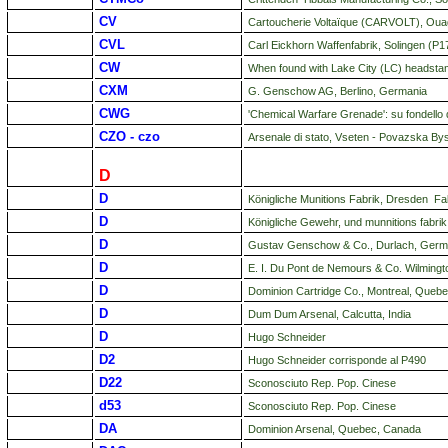
CV
Cartoucherie Voltaïque (CARVOLT), Ouaga
CVL
Carl Eickhorn Waffenfabrik, Solingen (P1
CW
When found with Lake City (LC) headstam
CXM
G. Genschow AG, Berlino, Germania
CWG
'Chemical Warfare Grenade': su fondello
CZO - czo
Arsenale di stato, Vseten - Povazska By
D
D
Königliche Munitions Fabrik, Dresden Fab
D
Königliche Gewehr, und munnitions fabr
D
Gustav Genschow & Co., Durlach, Germ
D
E. I. Du Pont de Nemours & Co.
Wilming
D
Dominion Cartridge Co., Montreal, Queb
D
Dum Dum Arsenal, Calcutta, India
D
Hugo Schneider
D2
Hugo Schneider corrisponde al P490
D22
Sconosciuto Rep. Pop. Cinese
d53
Sconosciuto Rep. Pop. Cinese
DA
Dominion Arsenal, Quebec, Canada