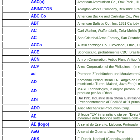
AAC(o)
American Ammunition Co., Oak Park , Illi.
ABINGTON
Abington Works Company, Belkshire Gra
ABC Co
American Buckle and Cartridge Co., Wes
ABT
American Ballistic Co., Inc. 1851 Canbd
AC
Carl Walther, Waffenfabrik, Zella-Mehlis
AC
San Cristobal Arms Factory, San Cristob
ACCo
Austin cartridge Co., Cleveland , Ohio , 
ACE
Sconosciuto, probabilmente CBC, Brasile
ACN
Amron Corporation, Antigo Plant, Antigo, 
ACP
Arms Corporation of the Philippines , (in
ad
Patronen-Zündhütchen-und Metallwarenfab
Komando Perindustrian TNI, Angka an Dara
AD
munizioni a Turen, Maland, Java Est (si tr
MAST Technologies, in origine presso La
AD
produce per Abu Dhabi
Dal 1991 Industrie della difesa australia
ADI
.Precedentemente AFFdall 88 al 91 prima 
ADO
Allied Mechanical Production Corp.
Si legge "EA" in Israeliano sta per "Eretz
AE
avveniva nella fabbrica sotterranea della 
AE (logo)
Arsenal do Esercito, Lisbona, Portogallo
O
AeG
Arsenal de Guerra, Lima, Perù
AEK
F. Dusek, Nachod (Cecoslovacchia)