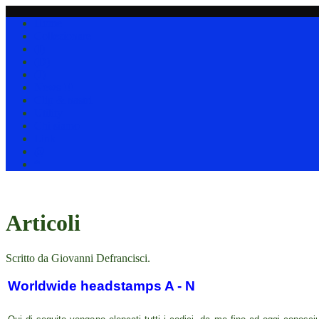
Home
Collezionare
(I)
(D)
(J)
News !!!
Clip & nastri
Utility
Chi siamo
Link
@
*
Articoli
Scritto da Giovanni Defrancisci.
Worldwide headstamps A - N