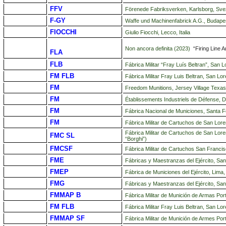
FFV
Förenede Fabriksverken, Karlsborg, Sve
F-GY
Waffe und Machinenfabrick A.G., Budapes
FIOCCHI
Giulio Fiocchi, Lecco, Italia
Non ancora definita (2023)
“Firing Line A
FLA
FLB
Fábrica Militar “Fray Luís Beltran”, San L
FM FLB
Fábrica Militar Fray Luis Beltran, San Lo
FM
Freedom Munitions, Jersey Village Texa
FM
Établissements Industriels de Défense, 
FM
Fábrica Nacional de Municiones, Santa F
FM
Fábrica Militar de Cartuchos de San Lore
Fábrica Militar de Cartuchos de San Loren
FMC SL
“Borghi”)
FMCSF
Fábrica Militar de Cartuchos San Francis
FME
Fábricas y Maestranzas del Ejército, Sant
FMEP
Fábrica de Municiones del Ejército, Lima,
FMG
Fábricas y Maestranzas del Ejército, Sant
FMMAP B
Fábrica Militar de Munición de Armas Port
FM FLB
Fábrica Militar Fray Luis Beltran, San Lo
FMMAP SF
Fábrica Militar de Munición de Armes Por