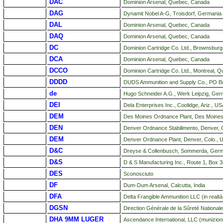
DAC
Dominion Arsenal, Quebec, Canada
DAG
Dynamit Nobel A-G, Troisdorf, Germania
DAL
Dominion Arsenal, Quebec, Canada
DAQ
Dominion Arsenal, Quebec, Canada
DC
Dominion Cartridge Co. Ltd., Brownsbur
DCA
Dominion Arsenal, Quebec, Canada
DCCO
Dominion Cartridge Co. Ltd., Montreal, 
DDDD
DUDS Ammunition and Supply Co., PO B
de
Hugo Schneider A.G., Werk Leipzig, Ger
DEI
Dela Enterprises Inc., Coolidge, Ariz., U
DEM
Des Moines Ordnance Plant, Des Moines
DEN
Denver Ordnance Stabilimento, Denver,
DEM
Denver Ordnance Plant, Denver, Colo., 
D&C
Dreyse & Collenbusch, Sommerda, Germ
D&S
D & S Manufacturing Inc., Route 1, Box
DES
Sconosciuto
DF
Dum-Dum Arsenal, Calcutta, India
DFA
Delta Frangible Ammunition LLC (in realt
DGSN
Direction Générale de la Sûreté Nationale
DHA 9MM LUGER
Ascendance International, LLC (munizion