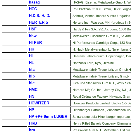
hasag
HASAG, Eisen u. Metallwerke GmbH., We
HCC
Prvi Partizan, 31000 Titovo, Uzice, Yug
H.D.S. H. D.
Schmid, Vienna, Impero Austro-Ungarico
HERTER’S
Herters Inc., Waseca, MN (prodotte in S
H&F
Hardy & Fils S.A., 251 Av.
Louis, 1050 Bru
hhw
Metallwerke Silberhütte G.m.b.H., St. An
HI-PER
Hi-Performance Cartridge Corp., 133 Bl
HK
H. Huck Metallwarenfabrik, Nuremburg,
HL
Haerens Laboratorium, Copenhagen, Dan
HL
Horizon's Lord, Kyiv, Ukraine
hla
Metallwarenfabrik Treuenbritzen G.m.b.
hlb
Metallwarenfabrik Treuenbritzen, G.m.b.H
hlc
Zieh-und Stanswerk G.m.b.H., Werk Sch
HMC
Harcord Mfg Co. Inc., Jersey City, NJ., U
HN
Royal Ordnance Factory, Hirwaun, Gran
HOWITZER
Howitzer Products Limited, Blocks 1-5 B
HP
Hirtenberger Patronen-, Zündhütchen-und 
HP +P+ 9mm LUGER
Su cartucce della Hirtenberger importate 
HRB
Henry Rifled Barrels Company, Birmingh
hrn
Presswerk G.m.b.H., Metgethen, Est rus