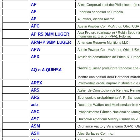
AP
Arms Corporation of the Philippines , (in
AP
Fabbrica sconosciuta Francia
AP
A. Pittner, Vienna Austria
APC
Austin Powder Co., McArthur, Ohio, USA
Alsa Pro sro (caricatore) / Robin Šebo (
AP RS 9MM LUGER
munizioni sp. z o. o. (PFA), Polonia.
ARM+P 9MM LUGER
American Reserve Munitions LLC.
APW
Austin Powder Co., McArthur, Ohio, USA
APX
Atelier de construction de Puteaux, Franc
"André Quinsa" produttore francese che
AQ o A.QUINSA
Mentre con bossoli della Horneber march
AREX
Proizvodnja orodij, naprav in storitve d.o
ARS
Atelier de Constuction de Rennes, Renne
ARS
Sconosciuto probabilmente A. R. Samp
asb
Deutsche Waffen-und Munitionsfabriken 
ASC
Probabilmente Fábrica Nacional de Muniç
ASC
Unknown American Military usually on 2
ASM
Ordnance Factory Varangaon (OFV), Ol
ASH
Alloy Surfaces Co., Inc.