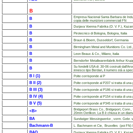
B
Empresa Nacional Santa Barbara de Indus
B
copia delle munizioni commerciali FN
B
Durjava Voenna Fabrika (D. V. F.), Kazan
B
Pirotecnico di Bologna, Bologna, Italia
B
Braun & Bloem, Dusseldorf, Germania
B
Birmingham Metal and Munitions Co. Ltd.
B
Leon Beaux & Co., Milano, Italia
B
Berndorfer Metallwarenfabrik Arthur Krup
Su fondelli USA di .30-06 costruiti dall'A
B
innesco tipo Berdan, il numero stà a specif
B I (1)
Polte corrisponde al P
B II (2)
Polte corrisponde al P207 si tratta di un
B III (3)
Polte corrisponde al P186 si tratta di un
B IV (4)
Polte corrisponde al P154 si tratta di un
B V (5)
Polte corrisponde al P345 si tratta di un
Bridgeport Brass Co., Bridgeport, Conn.
<B>
20mm Oerlikon. La B è chiusa in un diam
BA
Sundwiger Messingwerke , vorm. Gebr. von
Bachmann-B
L. Bachmann et Cie, Bruxelles (poi FN) 
BAO
Durjava Voenna Fabrika (D. V. F.), Kazan