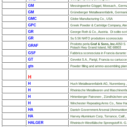
GM
Messingwerke Göggel, Moosach., German
GM
Grüneberger Metallwarenfabrik, Germani
GMC
Globe Manufacturing Co., USA
GPC
Greek Powder & Cartridge Company, Ate
GR
George Roth & Co., Austria. Di solito scrit
GR
Su 5.56 NATO produttore sconosciuto
Prodotto perla
Graf & Sons, Inc.
4050 S.
GRAF
Potash Hwy Grand Island, NE 68803
GSF
Fabbrica sconosciuta in Francia durante
GT
Gevelot S.A., ParigI, Francia su cartucce 
gts
Powder filling and ammo-assembling pla
H
H
Huch Metallwarenfabrik AG, Nuremberg 
H
Rheinische Metallwaren und Maschinenfa
H
Hirtenberger Patronen-, Zündhütchen-und 
H
Winchester Repeating Arms Co., New Ha
HA
Danish Government Arsenal (Ammunitio
HA
Harvey Aluminium Corp, Torrance, Calif.
HALGER
Rheinisch-Westfälische Sprengstoff A.-