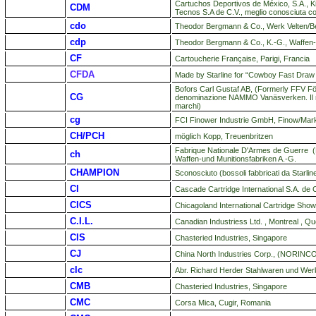
Cartuchos Deportivos de México, S.A., K
CDM
Tecnos S.A de C.V., meglio conosciuta c
cdo
Theodor Bergmann & Co., Werk Velten/Be
cdp
Theodor Bergmann & Co., K.-G., Waffen- 
CF
Cartoucherie Française, Parigi, Francia
CFDA
Made by Starline for “Cowboy Fast Draw 
Bofors Carl Gustaf AB, (Formerly FFV F
CG
denominazione NAMMO Vanäsverken. Il nom
marchi)
cg
FCI Finower Industrie GmbH, Finow/Mar
CH/PCH
möglich Kopp, Treuenbritzen
Fabrique Nationale D'Armes de Guerre (FN
ch
Waffen-und Munitionsfabriken A.-G.
CHAMPION
Sconosciuto (bossoli fabbricati da Starlin
CI
Cascade Cartridge International S.A. de 
CICS
Chicagoland International Cartridge Sho
C.I.L.
Canadian Industriess Ltd. , Montreal , 
CIS
Chasteried Industries, Singapore
CJ
China North Industries Corp., (NORINCO)
clc
Abr. Richard Herder Stahlwaren und Wer
CMB
Chasteried Industries, Singapore
CMC
Corsa Mica, Cugir, Romania