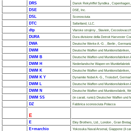
DRS
Dansk Rekylriffel Syndika , Copenhagen
DSE
DSE, Inc.
DSL
Sconosciuta
DTC
Safariland, LLC.
dtp
Vlarske strojirny , Slaviein, Cecoslovacch
DURA
Dura divisione della Detroit Harvester 
DWA
Deutsche Werke A.-G. , Berlin , Germani
DWM
Deutsche Waffen und Munitionsfabriken,
DWM B
Deutsche Waffen-und Munitionsfabriken A
DWM H
Nederlandsche Wapen-en Munitiefabrie
DWM K
Deutsche Waffen und Munitionsfabriken,
DWM K Y
Dynamite Nobel A.-G., Troisdorf, Germani
DWM L
Deutsche Waffen-und Munitionsfabriken 
DWM N
Deutsche Waffen und Munitionsfabrik, We
DWM SS
(in caratt. runici) Deutscher Waffen und 
DZ
Fabbrica sconosciuta Polacca
E
E
Eley Brothers, Ltd., London , Gran Breta
E+marchio
Yokosuka Naval Arsenal, Giappone (il car