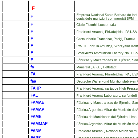
F
Empresa Nacional Santa Barbara de Indus
F
copia delle munizioni commerciali SFM
F
Giulio Fiocchi, Lecco, Italia
F
Frankford Arsenal, Philadelphia , PA USA
F
Cartoucherie Française, Parigi, Francia
F
P.W. u. Fabrula Amunicji, Skarzysko-Kam
F
Small Arms Ammunition Factory No. 1 Foot
F
Fábricas y Maestranzas del Ejército, Sant
fa
Mansfeld , A. G. , Hettstadt
FA
Frankford Arsenal, Philadelphia , PA , US
faa
Deutsche Waffen-und Munitionsfabriken A
FAHP
Frankford Arsenal, cartucce High Pressu
FAL
Frankford Arsenal Laboratory, su fondelli
FAMAE
Fábricas y Maestranzas del Ejército, Sant
FAMAP
Fábrica Argentina Militar de Munición de
FAME
Fábrica de Municiones del Ejército, Lima,
FAMMAP
Fábrica Argentina Militar de Munición de 
FANM
Frankford Arsenal , National Match su mu
FAPS
Frankford Arsenal Pyrotechnic Signal sun