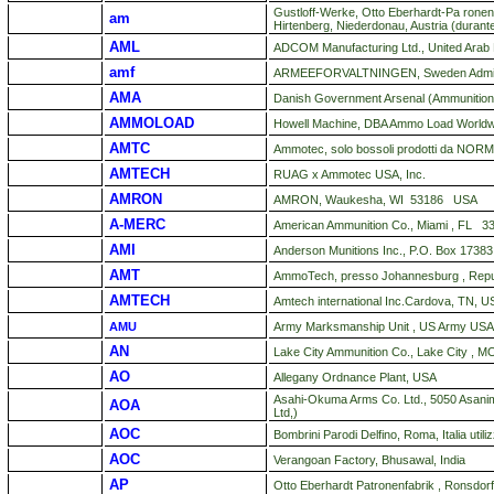
Gustloff-Werke, Otto Eberhardt-Pa ronenf
am
Hirtenberg, Niederdonau, Austria (durant
AML
ADCOM Manufacturing Ltd., United Arab 
amf
ARMEEFORVALTNINGEN, Sweden Adminis
AMA
Danish Government Arsenal (Ammunition
AMMOLOAD
Howell Machine, DBA Ammo Load Worldwi
AMTC
Ammotec, solo bossoli prodotti da NORM
AMTECH
RUAG x Ammotec USA, Inc.
AMRON
AMRON, Waukesha, WI 53186 USA
A-MERC
American Ammunition Co., Miami , FL 
AMI
Anderson Munitions Inc., P.O. Box 1738
AMT
AmmoTech, presso Johannesburg , Republ
AMTECH
Amtech international Inc.Cardova, TN, U
AMU
Army Marksmanship Unit , US Army USA
AN
Lake City Ammunition Co., Lake City , M
AO
Allegany Ordnance Plant, USA
Asahi-Okuma Arms Co. Ltd., 5050 Asanima
AOA
Ltd,)
AOC
Bombrini Parodi Delfino, Roma, Italia utiliz
AOC
Verangoan Factory, Bhusawal, India
AP
Otto Eberhardt Patronenfabrik , Ronsdorf