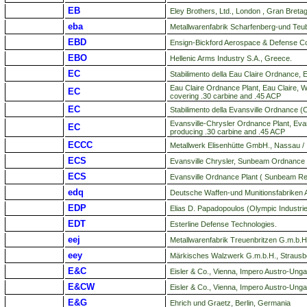
EB
Eley Brothers, Ltd., London , Gran Breta
eba
Metallwarenfabrik Scharfenberg-und Teu
EBD
Ensign-Bickford Aerospace & Defense C
EBO
Hellenic Arms Industry S.A., Greece.
EC
Stabilimento della Eau Claire Ordnance, 
Eau Claire Ordnance Plant, Eau Claire,
EC
covering .30 carbine and .45 ACP
EC
Stabilimento della Evansville Ordnance (
Evansville-Chrysler Ordnance Plant, Evan
EC
producing .30 carbine and .45 ACP
ECCC
Metallwerk Elisenhütte GmbH., Nassau 
ECS
Evansville Chrysler, Sunbeam Ordnance Pl
ECS
Evansville Ordnance Plant ( Sunbeam Refr
edq
Deutsche Waffen-und Munitionsfabriken 
EDP
Elias D. Papadopoulos (Olympic Industrie
EDT
Esterline Defense Technologies.
eej
Metallwarenfabrik Treuenbritzen G.m.b.
eey
Märkisches Walzwerk G.m.b.H., Strausb
E&C
Eisler & Co., Vienna, Impero Austro-Unga
E&CW
Eisler & Co., Vienna, Impero Austro-Unga
E&G
Ehrich und Graetz, Berlin, Germania