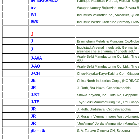
INTERARMCO
Fabrique Nationale Herstal, Herstal, Belgi
irv
Weapon factory Bojkovice, now Zeveta B
IVI
Industries Valcartier Inc., Valcartier, Qu
IWK
Industrie Werke Karlsruhe (formally DWM
J
J
Birmingham Metals & Munitions Co./Nobe
Ingolstadt Arsenal, Ingolstadt, Germania . 
J
arsenale che si chiamava “Jngolstadt.”
Asahi-Seiki Manufacturing Co. Ltd., (fin
J-A0A
488
J-AO
Asahi-Seiki Manufacturing Co. Ltd., (fin
J-CH
Chuo-Kayaku-Kayo-Kaisha Co. , Giappo
JE
China North Industries Corp., (NORINCO)
JR
J. Roth, Bra islava, Cecoslovacchia
J-ST
Showa-Kayaku, Inc., Totsuka, Giappone
J-TE
Toyo Seiki Manufacturing Co., Ltd.
Giapp
JR
J. Roth, Bratislava, Cecoslovacchia
JR
J. Rosam, Vienna, Impero Austro-Ungari
JR
“JorAmmo” Jordan Ammunition Manufact
jtb – itb
S. A. Tanavo Ginevra CH, Svizzera