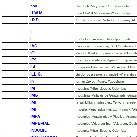
hsu
Kovohuti Rokycany, Cecoslovacchia
H W M
Harald Wolf Mastergun Works, Belgio
HXP
Greek Powder & Cartridge Company, Ate
I
I
Jubbelpore Arsenal, Jubbelpore, India
IAC
Fabbrica sconosciuta, ex DDR intorno al
ICI
Kynoch Works, Imperial Chemical Industr
IFS
International Flare & Signal Co., Tippec
IIA
Explosive Devices Inc., Picayune , Miss.
ILL.G.
Su 30- 06 a salve, su fondelli FA è stat
IK
Igman Zavod, Konjic, Yugoslavia
IM
Industria Militar, Bogotà, Colombia
IMG
Industrias Militares de Guatemala, Guat
IMI
Israel Military Industries, Tel Aviv, Israele
IMI
Imperial Metal Industries Ltd, Kynock, W
IMPA
Industries Metallurgica y Plastica, Argent
IMPERIAL
Industries Valcartier Inc., Valcartier, Qu
INDUMIL
Industria Militar, Bogota, Colombia