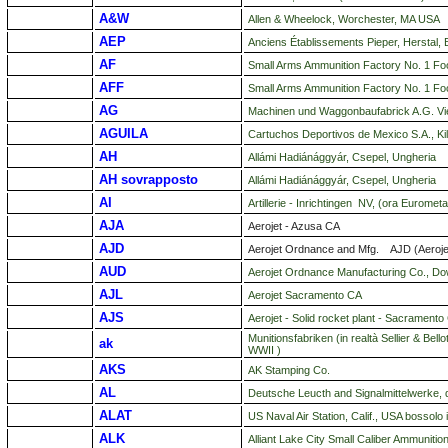
A&W
Allen & Wheelock, Worchester, MA USA
AEP
Anciens Établissements Pieper, Herstal, 
AF
Small Arms Ammunition Factory No. 1 Foot
AFF
Small Arms Ammunition Factory No. 1 Foots
AG
Machinen und Waggonbaufabrick A.G. Vi
AGUILA
Cartuchos Deportivos de Mexico S.A., K
AH
Allámi Hadiánággyár, Csepel, Ungheria
AH sovrapposto
Allámi Hadiánággyár, Csepel, Ungheria
AI
Artillerie - Inrichtingen NV, (ora Eurom
AJA
Aerojet - Azusa CA
AJD
Aerojet Ordnance and Mfg. AJD (Aeroj
AUD
Aerojet Ordnance Manufacturing Co., Dow
AJL
Aerojet Sacramento CA
AJS
Aerojet - Solid rocket plant - Sacramento
Munitionsfabriken (in realtà Sellier & Be
ak
WWII )
AKS
AK Stamping Co.
AL
Deutsche Leucth and Signalmittelwerke, 
ALAT
US Naval Air Station, Calif., USA bossolo 
ALK
Alliant Lake City Small Caliber Ammunit