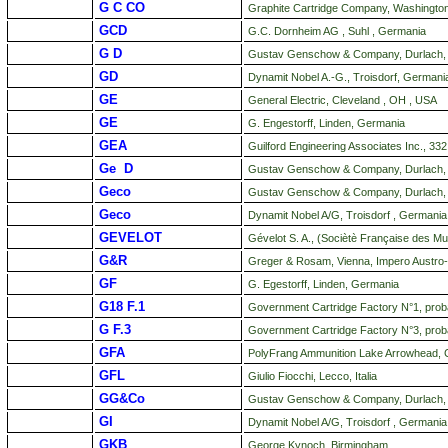
G C CO
Graphite Cartridge Company, Washington
GCD
G.C. Dornheim AG , Suhl , Germania
G D
Gustav Genschow & Company, Durlach,
GD
Dynamit Nobel A.-G., Troisdorf, German
GE
General Electric, Cleveland , OH , USA
GE
G. Engestorff, Linden, Germania
GEA
Guilford Engineering Associates Inc., 332
Ge D
Gustav Genschow & Company, Durlach,
Geco
Gustav Genschow & Company, Durlach,
Geco
Dynamit Nobel A/G, Troisdorf , Germania
GEVELOT
Gévelot S. A., (Sociètè Française des Mun
G&R
Greger & Rosam, Vienna, Impero Austro
GF
G. Egestorff, Linden, Germania
G18 F.1
Government Cartridge Factory N°1, proba
G F.3
Government Cartridge Factory N°3, prob
GFA
PolyFrang Ammunition Lake Arrowhead, C
GFL
Giulio Fiocchi, Lecco, Italia
GG&Co
Gustav Genschow & Company, Durlach,
GI
Dynamit Nobel A/G, Troisdorf , Germania
GKB
George Kynoch, Birmingham