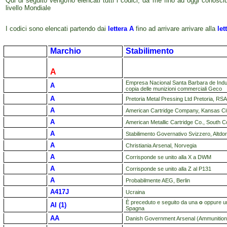
Qui di seguito vengono elencati tutti i codici, da me fino ad oggi conosciu
livello Mondiale
I codici sono elencati partendo dai
lettera A
fino ad arrivare arrivare alla
let
Marchio
Stabilimento
A
Empresa Nacional Santa Barbara de Indus
A
copia delle munizioni commerciali Geco
A
Pretoria Metal Pressing Ltd Pretoria, RSA
A
American Cartridge Company, Kansas C
A
American Metallic Cartridge Co., South 
A
Stabilimento Governativo Svizzero, Altdor
A
Christiania Arsenal, Norvegia
A
Corrisponde se unito alla X a DWM
A
Corrisponde se unito alla Z al P131
A
Probabilmente AEG, Berlin
A417J
Ucraina
È preceduto e seguito da una
o
oppure 
AI (1)
Spagna
AA
Danish Government Arsenal (Ammunition