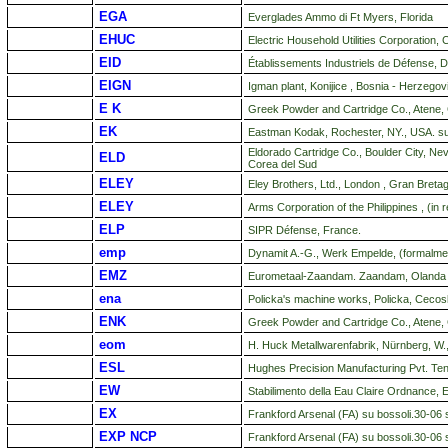
EGA
Everglades Ammo di Ft Myers, Florida
EHUC
Electric Household Utilities Corporation, Ch
EID
Établissements Industriels de Défense, 
EIGN
Igman plant, Konijice , Bosnia - Herzegov
E K
Greek Powder and Cartridge Co., Atene,
EK
Eastman Kodak, Rochester, NY., USA. su
Eldorado Cartridge Co., Boulder City, N
ELD
Corea del Sud
ELEY
Eley Brothers, Ltd., London , Gran Breta
ELEY
Arms Corporation of the Philippines , (in
ELP
SIPR Défense, France.
emp
Dynamit A.-G., Werk Empelde, (formalme
EMZ
Eurometaal-Zaandam. Zaandam, Olanda
ena
Policka's machine works, Policka, Cecos
ENK
Greek Powder and Cartridge Co., Atene,
eom
H. Huck Metallwarenfabrik, Nürnberg, W
ESL
Hughes Precision Manufacturing Pvt. Ten
EW
Stabilimento della Eau Claire Ordnance, 
EX
Frankford Arsenal (FA) su bossoli.30-06 
EXP NCP
Frankford Arsenal (FA) su bossoli.30-06 