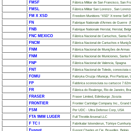
FMSF
Fábrica Militar de San Francisco, San Fr
FMSL
Fábrica Militar San Lorenzo , San Lorenzo
FM X XSD
Freedom Munitions “XSD” X-treme Self 
FN
Fabrique Nationale d’Armes de Guerre (F
FNB
Fabrique Nationale Herstal, Herstal, Belg
FNC MEXICO
Fábrica Nacional de Cartuchos, Santa Fe
FNCM
Fábrica Nacional de Cartuchos e Muniçõe
FNM
Fábrica Nacional de Munições de Armas L
FNM
Fábrica Nacional de Municiones, Santa F
FNP
Fábrica Nacional de Valencia, Spagna
FNT
Fábrica Nacional de Toledo, conosciuta 
FOMU
Fabryka Oruzja i Municje, Prvi Partizan, 
FP
Fabbrica sconosciuta su cartucce 7.62m
FR
Fábrica do Realengo, Rio de Janeiro, Bra
FRASER
Fraser Limited, Edimburgo ,Scozia
FRONTIER
Frontier Cartridge Company Inc., Grand
FSM
Per UDC - Ultra Defense Corp, USA
FTA 9MM LUGER
Full Throttle Arsenal LLC
F TC I
Fabrikalar Iskenderun, Türkiye Cumhuriye
Fusnot
Fusnot Charles et Cie, Bruxelles, Belgio