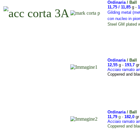
Ordinaria
/
Ball
11,75 / 11,85
g -
1
G
ilding metal (me
con nucleo in pi
Steel GM plated w
Ordinaria
/
Ball
12,55
g -
193,7
gr
Acciaio ramato an
Coppered and blac
Ordinaria
/
Ball
11,79
g
-
182,0
gr
Acciaio ramato an
Coppered and blac