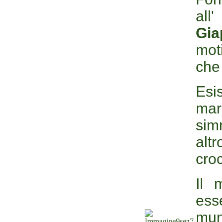
a
Gia
mot
che
Esi
ma
sim
alt
cro
Il 
ess
mun