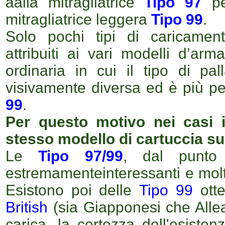
a
al
la mitragliatrice
T
ipo
97
p
mitragliatrice leggera
T
ipo
99
.
Solo pochi tipi di caricame
attribuiti ai vari modelli d’a
ordinaria
in cui
il tipo di pa
visivamente diversa ed è più p
99
.
Per questo motivo nei casi in
stesso modello di cartuccia su
Le
Tipo 97/99
, dal punto 
estremamenteinteressanti e molt
Esistono poi delle
Tipo 99
ott
British
(sia Giapponesi che Allea
carica, la certezza dell'esisten