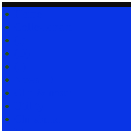
Home
Collezionare
(I)
(D)
(J)
News !!!
Clip & nastri
Utility
Chi siamo