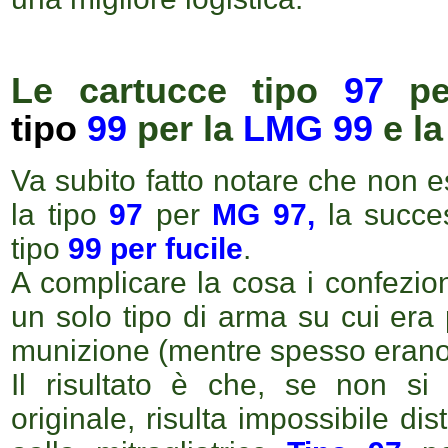
Le cartucce tipo
97
pe
tipo
99
per la
LMG 99
e la
Va subito fatto notare che non e
la tipo
97
per
MG 97,
la succe
tipo
99
per fucile
.
A complicare la cosa i confezi
un solo tipo di arma su cui era p
munizione (mentre spesso erano ut
Il risultato è che, se non si
originale, risulta
impossibile dis