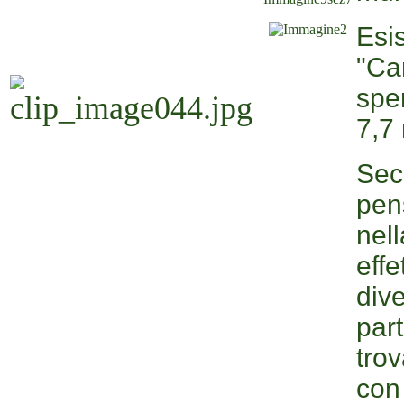
Es
"Ca
spe
7,7
Sec
pen
nel
eff
div
par
tro
con