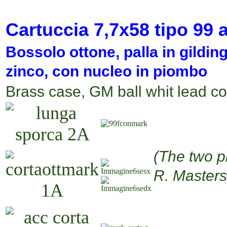
Cartuccia
7,7x58
tipo 99
a
Bossolo ottone, palla in gildi
zinco, con nucleo in piombo
Brass case, GM
ball whit lead c
(The two p
R. Master
xxxxxxxx