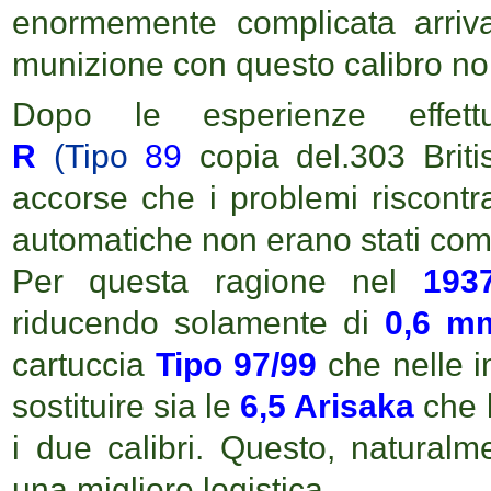
enormemente complicata arriva
munizione con questo calibro 
Dopo le esperienze effe
R
(Tipo
89
copia del
.303 Briti
accorse che i problemi riscontra
automatiche non erano stati com
Per questa ragione nel
193
riducendo solamente di
0,6 m
cartuccia
Tipo 97/99
che nelle i
sostituire sia le
6,5 Arisaka
che 
i due calibri. Questo, naturalm
una migliore logistica.