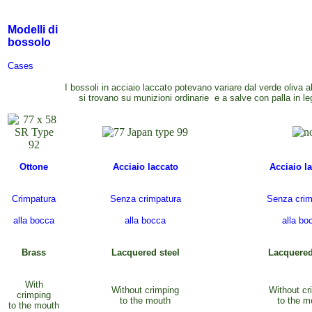
Modelli di
bossolo
Case
s
I bossoli in acciaio laccato potevano variare dal verde oliva al
si trovano su munizioni ordinarie e a salve con palla in le
Ottone
Acciaio laccato
Acciaio l
Crimpatura
Senza crimpatura
Senza crim
alla bocca
alla bocca
alla bo
Brass
Lacquered steel
Lacquered
With
Without crimping
Without cr
crimping
to the mouth
to the m
to the mouth