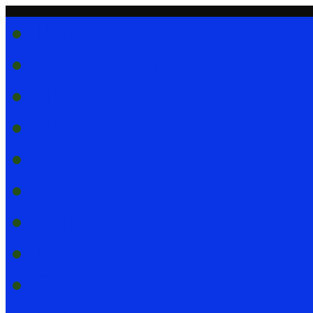
Home
Collezionare
(I)
(D)
(J)
News !!!
Clip & nastri
Utility
Chi siamo