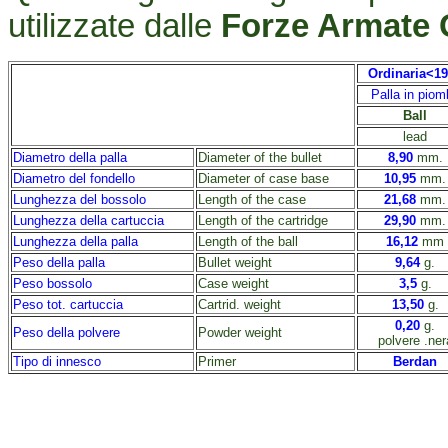
utilizzate dalle
Forze Armate 
Ordinaria
<19
Palla in piom
Ball
lead
Diametro della palla
Diameter of the bullet
8,90
mm.
Diametro del fondello
Diameter of case base
10,95
mm.
Lunghezza del bossolo
Length of the case
21,68
mm.
Lunghezza della cartuccia
Length of the cartridge
29,90
mm.
Lunghezza della palla
Length of the ball
16,12
mm
Peso della palla
Bullet weight
9,64
g.
Peso bossolo
Case weight
3,5
g.
Peso tot. cartuccia
Cartrid. weight
13,50
g.
0,20
g.
Peso della polvere
Powder weight
polvere .ner
Tipo di innesco
Primer
Berdan